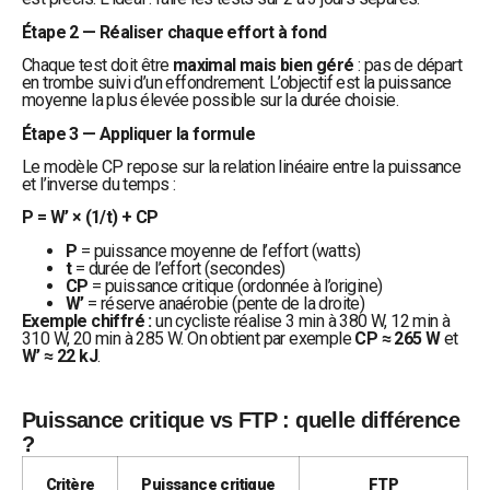
Étape 2 — Réaliser chaque effort à fond
Chaque test doit être
maximal mais bien géré
: pas de départ
en trombe suivi d’un effondrement. L’objectif est la puissance
moyenne la plus élevée possible sur la durée choisie.
Étape 3 — Appliquer la formule
Le modèle CP repose sur la relation linéaire entre la puissance
et l’inverse du temps :
P = W’ × (1/t) + CP
P
= puissance moyenne de l’effort (watts)
t
= durée de l’effort (secondes)
CP
= puissance critique (ordonnée à l’origine)
W’
= réserve anaérobie (pente de la droite)
Exemple chiffré :
un cycliste réalise 3 min à 380 W, 12 min à
310 W, 20 min à 285 W. On obtient par exemple
CP ≈ 265 W
et
W’ ≈ 22 kJ
.
Puissance critique vs FTP : quelle différence
?
Critère
Puissance critique
FTP