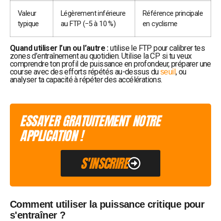
Valeur
Légèrement inférieure
Référence principale
typique
au FTP (−5 à 10 %)
en cyclisme
Quand utiliser l’un ou l’autre :
utilise le FTP pour calibrer tes
zones d’entraînement au quotidien. Utilise la CP si tu veux
comprendre ton profil de puissance en profondeur, préparer une
course avec des efforts répétés au-dessus du
, ou
seuil
analyser ta capacité à répéter des accélérations.
ESSAYER GRATUITEMENT NOTRE
APPLICATION !
S'INSCRIRE
Comment utiliser la puissance critique pour
s'entraîner ?