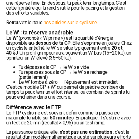
une réserve finie. En dessous, tu peux tenir longtemps. C’est
cette frontière qui la rend si utile pour le pacing et la gestion
des efforts variables.
Retrouvez ici tous
.
nos articles sur le cyclisme
Le W' : ta réserve anaérobie
Le
W’
(prononcé « W prime ») est la quantité d’énergie
disponible
au-dessus de ta CP
. Elle s’exprime en joules. Chez
un cycliste entraîné, le W’ se situe typiquement entre
20 et
40 kJ
. Un profil grimpeur aura souvent un W’ bas (15–20 kJ), un
sprinteur un W’ élevé (35–50 kJ).
Tu dépasses la CP → le W’ se vide.
Tu repasses sous la CP → le W’ se recharge
(partiellement).
Le W’ tombe à zéro → l’épuisement est immédiat.
C’est ce modèle CP + W’ qui permet de prédire combien de
temps tu peux tenir un effort intense, ou combien de sprints tu
peux enchaîner dans une course.
Différence avec le FTP
Le FTP cyclisme est souvent défini comme la puissance
maximale tenable sur
60 minutes
. En pratique, il s’estime avec
un test de 20 min (résultat × 0,95) ou un test ramp.
La puissance critique, elle,
n’est pas une estimation
: c’est le
résultat d’un modèle mathématique ajusté sur plusieurs efforts