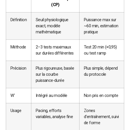
(CP)
Définition
Seuil physiologique
Puissance max sur
exact, modèle
~60 min, estimation
mathématique
pratique
Méthode
2–3 tests maximaux
Test 20 min (×0,95)
sur durées différentes
ou test ramp
Précision
Plus rigoureuse, basée
Plus simple, dépend
sur la courbe
du protocole
puissance-durée
W’
Intégré au modèle
Non pris en compte
Usage
Pacing, efforts
Zones
variables, analyse fine
d’entraînement, suivi
de forme