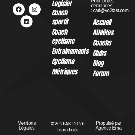
Pour toutes
Logiciel
demandes
Coach
:
carl@vo2fast.com
sportif
Accueil
Coach
Athlètes
cyclisme
Coachs
Entrainements
Clubs
Cyclisme
Blog
Métriques
Forum
Mentions
Propulsé par
©VO2FAST 2026
Légales
Agence Ema
Tous droits