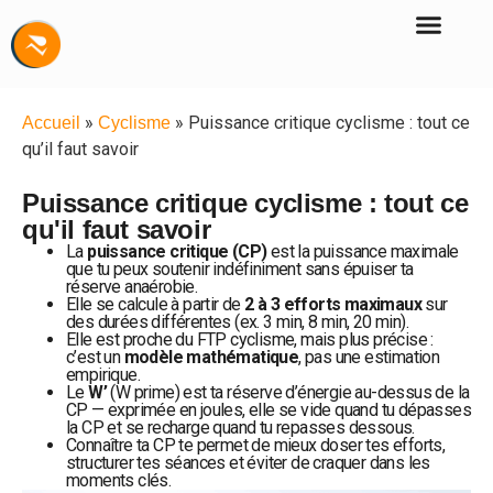
»
»
Puissance critique cyclisme : tout ce
Accueil
Cyclisme
qu’il faut savoir
Puissance critique cyclisme : tout ce
qu'il faut savoir
La
puissance critique (CP)
est la puissance maximale
que tu peux soutenir indéfiniment sans épuiser ta
réserve anaérobie.
Elle se calcule à partir de
2 à 3 efforts maximaux
sur
des durées différentes (ex. 3 min, 8 min, 20 min).
Elle est proche du FTP cyclisme, mais plus précise :
c’est un
modèle mathématique
, pas une estimation
empirique.
Le
W’
(W prime) est ta réserve d’énergie au-dessus de la
CP — exprimée en joules, elle se vide quand tu dépasses
la CP et se recharge quand tu repasses dessous.
Connaître ta CP te permet de mieux doser tes efforts,
structurer tes séances et éviter de craquer dans les
moments clés.