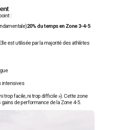
ment
oint :
ondamentale)
20% du temps en Zone 3-4-5
 Elle est utilisée par la majorité des athlètes
igue
 intensives
rop facile, ni trop difficile »). Cette zone
es gains de performance de la Zone 4-5.