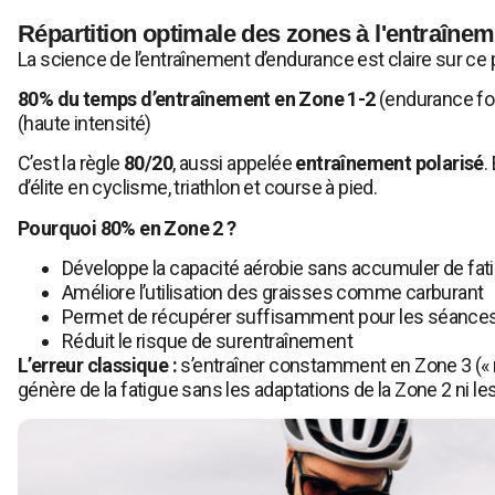
Répartition optimale des zones à l'entraîne
La science de l’entraînement d’endurance est claire sur ce p
80% du temps d’entraînement en Zone 1-2
(endurance f
(haute intensité)
C’est la règle
80/20
, aussi appelée
entraînement polarisé
.
d’élite en cyclisme, triathlon et course à pied.
Pourquoi 80% en Zone 2 ?
Développe la capacité aérobie sans accumuler de fat
Améliore l’utilisation des graisses comme carburant
Permet de récupérer suffisamment pour les séances
Réduit le risque de surentraînement
L’erreur classique :
s’entraîner constamment en Zone 3 (« ni t
génère de la fatigue sans les adaptations de la Zone 2 ni l