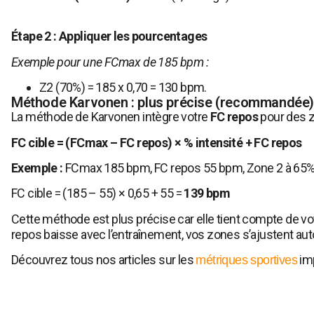
Étape 2 :
Appliquer les pourcentages
Exemple pour une FCmax de 185 bpm :
Z2 (70%) = 185 x 0,70 = 130 bpm.
Méthode Karvonen : plus précise (recommandée)
La méthode de Karvonen intègre votre
FC repos
pour des z
FC cible = (FCmax – FC repos) × % intensité + FC repos
Exemple :
FCmax 185 bpm, FC repos 55 bpm, Zone 2 à 65%
FC cible = (185 – 55) × 0,65 + 55 =
139 bpm
Cette méthode est plus précise car elle tient compte de vot
repos baisse avec l’entraînement, vos zones s’ajustent a
Découvrez tous nos articles sur les
im
métriques sportives