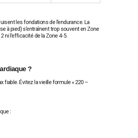
ruisent les fondations de l’endurance. La
rse à pied) s’entraînent trop souvent en Zone
 ni l’efficacité de la Zone 4-5.
ardiaque ?
iable. Évitez la vieille formule « 220 –
que :