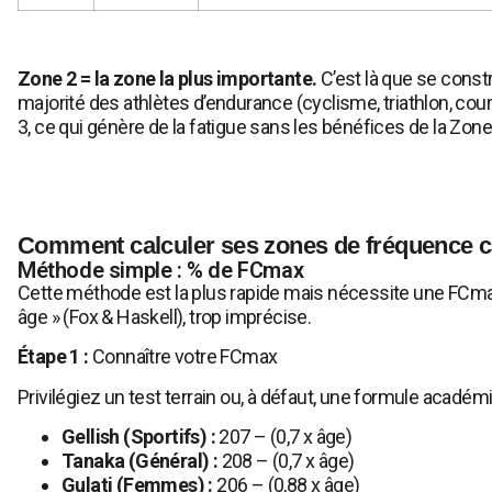
Zone 2 = la zone la plus importante.
C’est là que se const
majorité des athlètes d’endurance (cyclisme, triathlon, cou
3, ce qui génère de la fatigue sans les bénéfices de la Zone 2
Comment calculer ses zones de fréquence c
Méthode simple : % de FCmax
Cette méthode est la plus rapide mais nécessite une FCmax f
âge » (Fox & Haskell), trop imprécise.
Étape 1 :
Connaître votre FCmax
Privilégiez un test terrain ou, à défaut, une formule académi
Gellish (Sportifs) :
207 – (0,7 x âge)
Tanaka (Général) :
208 – (0,7 x âge)
Gulati (Femmes) :
206 – (0,88 x âge)